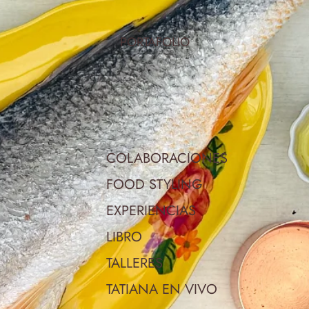
PORTAFOLIO
COLABORACIONES
FOOD STYLING
EXPERIENCIAS
LIBRO
TALLERES
TATIANA EN VIVO