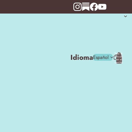
Total de
Idioma
artículos
en el
carrito:
0